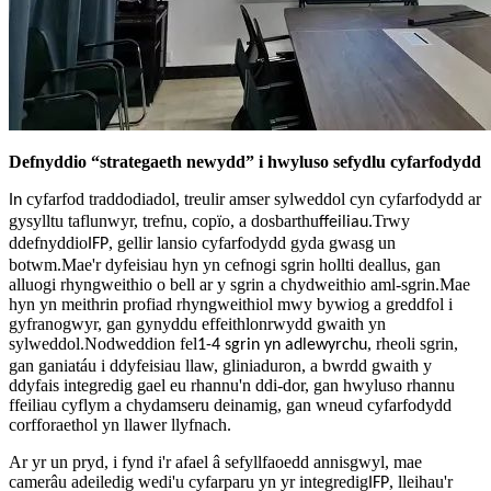
Defnyddio “strategaeth newydd” i hwyluso sefydlu cyfarfodydd
cyfarfod traddodiadol, treulir amser sylweddol cyn cyfarfodydd ar
In
gysylltu taflunwyr, trefnu, copïo, a dosbarthu
.Trwy
ffeiliau
ddefnyddio
, gellir lansio cyfarfodydd gyda gwasg un
IFP
botwm.Mae'r dyfeisiau hyn yn cefnogi sgrin hollti deallus, gan
alluogi rhyngweithio o bell ar y sgrin a chydweithio aml-sgrin.Mae
hyn yn meithrin profiad rhyngweithiol mwy bywiog a greddfol i
gyfranogwyr, gan gynyddu effeithlonrwydd gwaith yn
sylweddol.Nodweddion fel
, rheoli sgrin,
1-4 sgrin yn adlewyrchu
gan ganiatáu i ddyfeisiau llaw, gliniaduron, a bwrdd gwaith y
ddyfais integredig gael eu rhannu'n ddi-dor, gan hwyluso rhannu
ffeiliau cyflym a chydamseru deinamig, gan wneud cyfarfodydd
corfforaethol yn llawer llyfnach.
Ar yr un pryd, i fynd i'r afael â sefyllfaoedd annisgwyl, mae
camerâu adeiledig wedi'u cyfarparu yn yr integredig
, lleihau'r
IFP