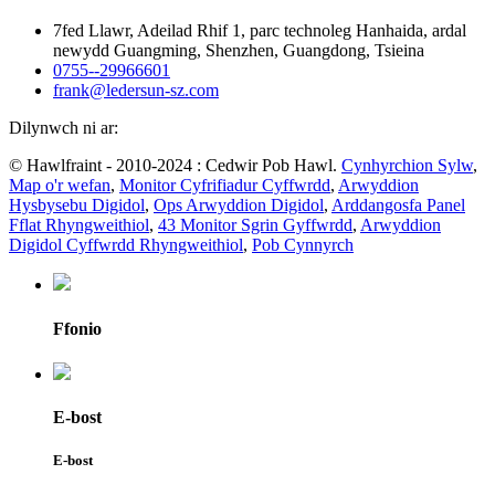
7fed Llawr, Adeilad Rhif 1, parc technoleg Hanhaida, ardal
newydd Guangming, Shenzhen, Guangdong, Tsieina
0755--29966601
frank@ledersun-sz.com
Dilynwch ni ar:
© Hawlfraint - 2010-2024 : Cedwir Pob Hawl.
Cynhyrchion Sylw
,
Map o'r wefan
,
Monitor Cyfrifiadur Cyffwrdd
,
Arwyddion
Hysbysebu Digidol
,
Ops Arwyddion Digidol
,
Arddangosfa Panel
Fflat Rhyngweithiol
,
43 Monitor Sgrin Gyffwrdd
,
Arwyddion
Digidol Cyffwrdd Rhyngweithiol
,
Pob Cynnyrch
Ffonio
E-bost
E-bost