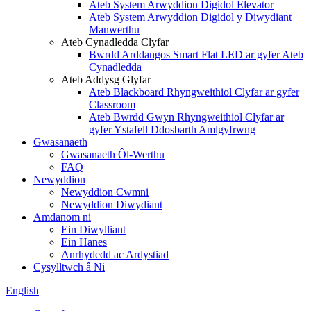
Ateb System Arwyddion Digidol Elevator
Ateb System Arwyddion Digidol y Diwydiant
Manwerthu
Ateb Cynadledda Clyfar
Bwrdd Arddangos Smart Flat LED ar gyfer Ateb
Cynadledda
Ateb Addysg Glyfar
Ateb Blackboard Rhyngweithiol Clyfar ar gyfer
Classroom
Ateb Bwrdd Gwyn Rhyngweithiol Clyfar ar
gyfer Ystafell Ddosbarth Amlgyfrwng
Gwasanaeth
Gwasanaeth Ôl-Werthu
FAQ
Newyddion
Newyddion Cwmni
Newyddion Diwydiant
Amdanom ni
Ein Diwylliant
Ein Hanes
Anrhydedd ac Ardystiad
Cysylltwch â Ni
English