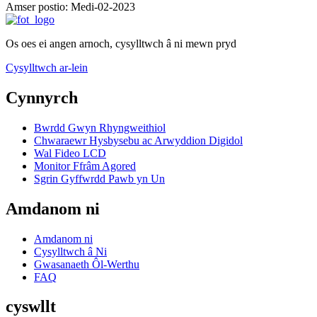
Amser postio: Medi-02-2023
Os oes ei angen arnoch, cysylltwch â ni mewn pryd
Cysylltwch ar-lein
Cynnyrch
Bwrdd Gwyn Rhyngweithiol
Chwaraewr Hysbysebu ac Arwyddion Digidol
Wal Fideo LCD
Monitor Ffrâm Agored
Sgrin Gyffwrdd Pawb yn Un
Amdanom ni
Amdanom ni
Cysylltwch â Ni
Gwasanaeth Ôl-Werthu
FAQ
cyswllt