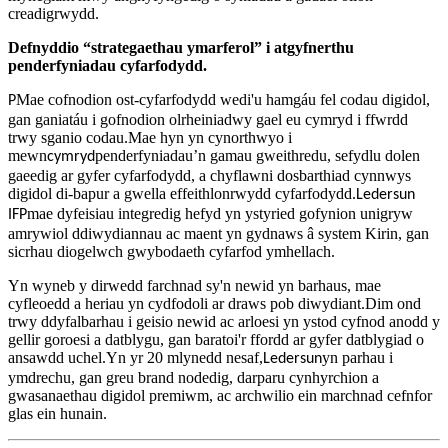
creadigrwydd.
Defnyddio “strategaethau ymarferol” i atgyfnerthu
penderfyniadau cyfarfodydd.
Mae cofnodion ost-cyfarfodydd wedi'u hamgáu fel codau digidol,
P
gan ganiatáu i gofnodion olrheiniadwy gael eu cymryd i ffwrdd
trwy sganio codau.Mae hyn yn cynorthwyo i
mewn
penderfyniadau’n gamau gweithredu, sefydlu dolen
cymryd
gaeedig ar gyfer cyfarfodydd, a chyflawni dosbarthiad cynnwys
digidol di-bapur a gwella effeithlonrwydd cyfarfodydd.
Ledersun
mae dyfeisiau integredig hefyd yn ystyried gofynion unigryw
IFP
amrywiol ddiwydiannau ac maent yn gydnaws â system Kirin, gan
sicrhau diogelwch gwybodaeth cyfarfod ymhellach.
Yn wyneb y dirwedd farchnad sy'n newid yn barhaus, mae
cyfleoedd a heriau yn cydfodoli ar draws pob diwydiant.Dim ond
trwy ddyfalbarhau i geisio newid ac arloesi yn ystod cyfnod anodd y
gellir goroesi a datblygu, gan baratoi'r ffordd ar gyfer datblygiad o
ansawdd uchel.Yn yr 20 mlynedd nesaf,
yn parhau i
Ledersun
ymdrechu, gan greu brand nodedig, darparu cynhyrchion a
gwasanaethau digidol premiwm, ac archwilio ein marchnad cefnfor
glas ein hunain.