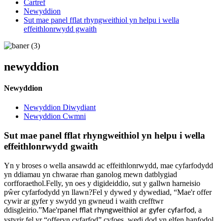
Cartref
Newyddion
Sut mae panel fflat rhyngweithiol yn helpu i wella
effeithlonrwydd gwaith
newyddion
Newyddion
Newyddion Diwydiant
Newyddion Cwmni
Sut mae panel fflat rhyngweithiol yn helpu i wella
effeithlonrwydd gwaith
Yn y broses o wella ansawdd ac effeithlonrwydd, mae cyfarfodydd
yn ddiamau yn chwarae rhan ganolog mewn datblygiad
corfforaethol.Felly, yn oes y digideiddio, sut y gallwn harneisio
pŵer cyfarfodydd yn llawn?Fel y dywed y dywediad, “Mae'r offer
cywir ar gyfer y swydd yn gwneud i waith crefftwr
ddisgleirio.”Mae'r
, a
panel fflat rhyngweithiol ar gyfer cyfarfod
ystyrir fel yr “offeryn cyfarfod” cyfoes, wedi dod yn elfen hanfodol