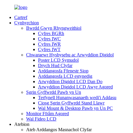
Cartref
Cynhyrchion
Bwrdd Gwyn Rhyngweithiol
Cyfres BGRh
Cyfres IWC
Cyfres IWR
Cyfres IWT
Chwaraewr Hysbysebu ac Arwyddion Digidol
Poster LCD Symudol
Drych Hud Clyfar
Arddangosfa Ffenestr Siop
Arddangosfa LCD estynedig
Arwyddion Digidol LCD Dan Do
Arwyddion Digidol LCD Awyr Agored
Sgrin Gyffwrdd Pawb yn Un
Terfynell Hunanwasanaeth wedi'i Addasu
Ciosg Sgrin Gyffwrdd Stand Llawr
Wal Mount & Desktop Pawb yn Un PC
Monitor Ffrâm Agored
Wal Fideo LCD
Atebion
Ateb Arddangos Masnachol Clyfar