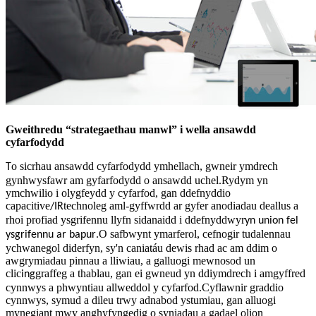
Gweithredu “strategaethau manwl” i wella ansawdd
cyfarfodydd
o sicrhau ansawdd cyfarfodydd ymhellach, gwneir ymdrech
T
gynhwysfawr am gyfarfodydd o ansawdd uchel.Rydym yn
ymchwilio i olygfeydd y cyfarfod, gan ddefnyddio
capacitive
technoleg aml-gyffwrdd ar gyfer anodiadau deallus a
/IR
rhoi profiad ysgrifennu llyfn sidanaidd i ddefnyddwyr
yn union fel
.O safbwynt ymarferol, cefnogir tudalennau
ysgrifennu ar bapur
ychwanegol diderfyn, sy'n caniatáu dewis rhad ac am ddim o
awgrymiadau pinnau a lliwiau, a galluogi mewnosod un
clic
graffeg a thablau, gan ei gwneud yn ddiymdrech i amgyffred
ing
cynnwys a phwyntiau allweddol y cyfarfod.Cyflawnir graddio
cynnwys, symud a dileu trwy adnabod ystumiau, gan alluogi
mynegiant mwy anghyfyngedig o syniadau a gadael olion