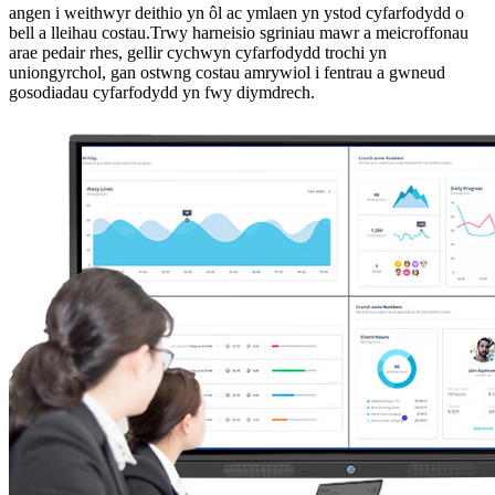
angen i weithwyr deithio yn ôl ac ymlaen yn ystod cyfarfodydd o
bell a lleihau costau.Trwy harneisio sgriniau mawr a meicroffonau
arae pedair rhes, gellir cychwyn cyfarfodydd trochi yn
uniongyrchol, gan ostwng costau amrywiol i fentrau a gwneud
gosodiadau cyfarfodydd yn fwy diymdrech.