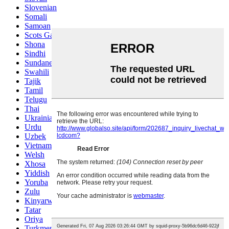
Slovenian
Somali
Samoan
Scots Gaelic
Shona
Sindhi
Sundanese
Swahili
Tajik
Tamil
Telugu
Thai
Ukrainian
Urdu
Uzbek
Vietnamese
Welsh
Xhosa
Yiddish
Yoruba
Zulu
Kinyarwanda
Tatar
Oriya
Turkmen