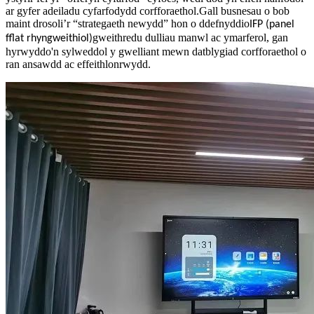
ar gyfer adeiladu cyfarfodydd corfforaethol.Gall busnesau o bob
maint drosoli’r “strategaeth newydd” hon o ddefnyddio
IFP (panel
gweithredu dulliau manwl ac ymarferol, gan
fflat rhyngweithiol)
hyrwyddo'n sylweddol y gwelliant mewn datblygiad corfforaethol o
ran ansawdd ac effeithlonrwydd.