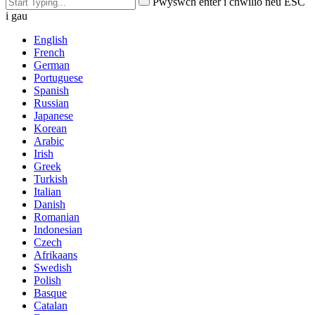
Pwyswch enter i chwilio neu ESC
i gau
English
French
German
Portuguese
Spanish
Russian
Japanese
Korean
Arabic
Irish
Greek
Turkish
Italian
Danish
Romanian
Indonesian
Czech
Afrikaans
Swedish
Polish
Basque
Catalan