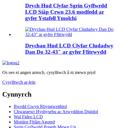
Drych Hud Clyfar Sgrin Gyffwrdd
LCD Siâp Crwn 23.6 modfedd ar
gyfer Ystafell Ymolchi
Drychau Hud LCD Clyfar Cludadwy
Dan Do 32-43″ ar gyfer Ffitrwydd
Os oes ei angen arnoch, cysylltwch â ni mewn pryd
Cysylltwch ar-lein
Cynnyrch
Bwrdd Gwyn Rhyngweithiol
Chwaraewr Hysbysebu ac Arwyddion Digidol
Wal Fideo LCD
Monitor Ffrâm Agored
Sgrin Gyffwrdd Popeth Mewn Un