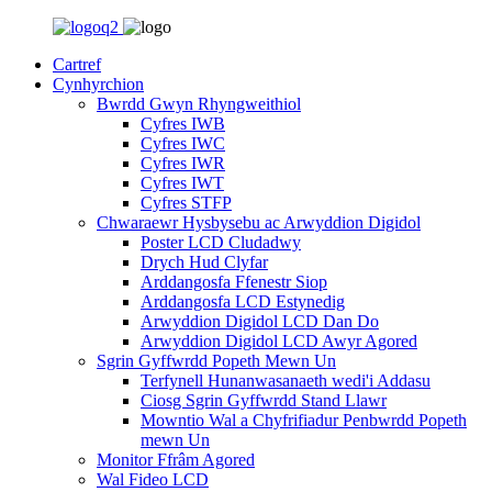
Cartref
Cynhyrchion
Bwrdd Gwyn Rhyngweithiol
Cyfres IWB
Cyfres IWC
Cyfres IWR
Cyfres IWT
Cyfres STFP
Chwaraewr Hysbysebu ac Arwyddion Digidol
Poster LCD Cludadwy
Drych Hud Clyfar
Arddangosfa Ffenestr Siop
Arddangosfa LCD Estynedig
Arwyddion Digidol LCD Dan Do
Arwyddion Digidol LCD Awyr Agored
Sgrin Gyffwrdd Popeth Mewn Un
Terfynell Hunanwasanaeth wedi'i Addasu
Ciosg Sgrin Gyffwrdd Stand Llawr
Mowntio Wal a Chyfrifiadur Penbwrdd Popeth
mewn Un
Monitor Ffrâm Agored
Wal Fideo LCD