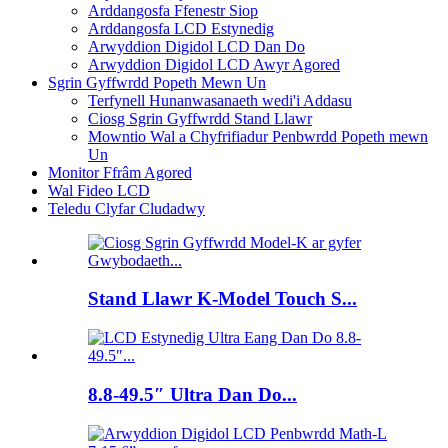
Arddangosfa Ffenestr Siop
Arddangosfa LCD Estynedig
Arwyddion Digidol LCD Dan Do
Arwyddion Digidol LCD Awyr Agored
Sgrin Gyffwrdd Popeth Mewn Un
Terfynell Hunanwasanaeth wedi'i Addasu
Ciosg Sgrin Gyffwrdd Stand Llawr
Mowntio Wal a Chyfrifiadur Penbwrdd Popeth mewn
Un
Monitor Ffrâm Agored
Wal Fideo LCD
Teledu Clyfar Cludadwy
Stand Llawr K-Model Touch S...
8.8-49.5″ Ultra Dan Do...