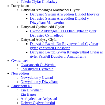
Teledu Clyfar Cludadwy
Datrysiadau
Datrysiad Arddangos Masnachol Clyfar
Datrysiad System Arwyddion Digidol Elevator
Datrysiad System Arwyddion Digidol y
Diwydiant Manwerthu
Datrysiad Cynhadledd Clyfar
Bwrdd Arddangos LED Fflat Clyfar ar gyfer
Datrysiad Cynhadledd
Datrysiad Addysg Clyfar
Datrysiad Bwrdd Du Rhyngweithiol Clyfar ar
gyfer yr Ystafell Ddosbarth
Datrysiad Bwrdd Gwyn Rhyngweithiol Clyfar ar
gyfer Ystafell Ddosbarth Amlgyfrwng
Gwasanaeth
Gwasanaeth Ôl-Werthu
Cwestiynau Cyffredin
Newyddion
Newyddion y Cwmni
Newyddion y Diwydiant
Amdanom Ni
Ein Diwylliant
Ein Hanes
Anrhydedd ac Ardystiad
Delwyr Cydweithredol