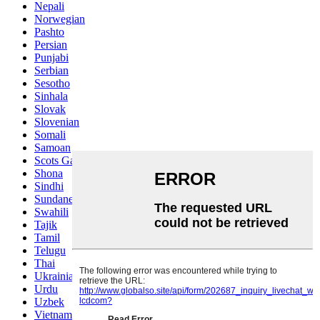
Nepali
Norwegian
Pashto
Persian
Punjabi
Serbian
Sesotho
Sinhala
Slovak
Slovenian
Somali
Samoan
Scots Gaelic
Shona
Sindhi
Sundanese
Swahili
Tajik
Tamil
Telugu
Thai
Ukrainian
Urdu
Uzbek
Vietnamese