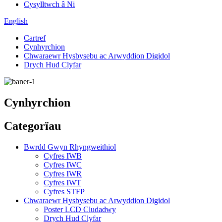
Cysylltwch â Ni
English
Cartref
Cynhyrchion
Chwaraewr Hysbysebu ac Arwyddion Digidol
Drych Hud Clyfar
Cynhyrchion
Categorïau
Bwrdd Gwyn Rhyngweithiol
Cyfres IWB
Cyfres IWC
Cyfres IWR
Cyfres IWT
Cyfres STFP
Chwaraewr Hysbysebu ac Arwyddion Digidol
Poster LCD Cludadwy
Drych Hud Clyfar