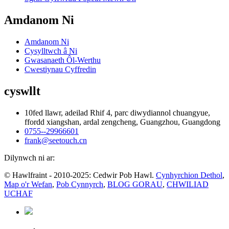
Amdanom Ni
Amdanom Ni
Cysylltwch â Ni
Gwasanaeth Ôl-Werthu
Cwestiynau Cyffredin
cyswllt
10fed llawr, adeilad Rhif 4, parc diwydiannol chuangyue,
ffordd xiangshan, ardal zengcheng, Guangzhou, Guangdong
0755--29966601
frank@seetouch.cn
Dilynwch ni ar:
© Hawlfraint - 2010-2025: Cedwir Pob Hawl.
Cynhyrchion Dethol
,
Map o'r Wefan
,
Pob Cynnyrch
,
BLOG GORAU
,
CHWILIAD
UCHAF