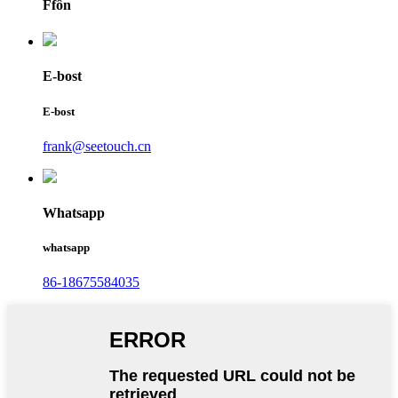
Ffôn
E-bost
E-bost
frank@seetouch.cn
Whatsapp
whatsapp
86-18675584035