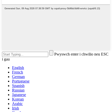
Pwyswch enter i chwilio neu ESC
i gau
English
French
German
Portuguese
Spanish
Russian
Japanese
Korean
Arabic
Irish