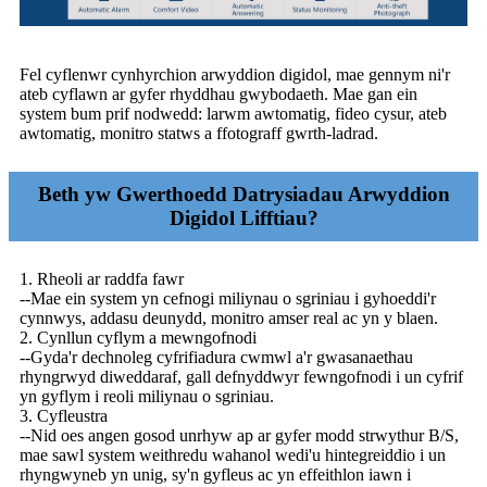
Fel cyflenwr cynhyrchion arwyddion digidol, mae gennym ni'r
ateb cyflawn ar gyfer rhyddhau gwybodaeth. Mae gan ein
system bum prif nodwedd: larwm awtomatig, fideo cysur, ateb
awtomatig, monitro statws a ffotograff gwrth-ladrad.
Beth yw Gwerthoedd Datrysiadau Arwyddion
Digidol Lifftiau?
1. Rheoli ar raddfa fawr
--Mae ein system yn cefnogi miliynau o sgriniau i gyhoeddi'r
cynnwys, addasu deunydd, monitro amser real ac yn y blaen.
2. Cynllun cyflym a mewngofnodi
--Gyda'r dechnoleg cyfrifiadura cwmwl a'r gwasanaethau
rhyngrwyd diweddaraf, gall defnyddwyr fewngofnodi i un cyfrif
yn gyflym i reoli miliynau o sgriniau.
3. Cyfleustra
--Nid oes angen gosod unrhyw ap ar gyfer modd strwythur B/S,
mae sawl system weithredu wahanol wedi'u hintegreiddio i un
rhyngwyneb yn unig, sy'n gyfleus ac yn effeithlon iawn i