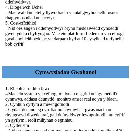
ddefnyddwyr.
4. Diogelwch Uchel
--Mae wal dân lefel y llywodraeth yn atal gwybodaeth fusnes
rhag ymosodiadau hacwyr.
5. Cost-effeithiol
--Nid oes angen i ddefnyddwyr brynu meddalwedd cyhoeddi
gweinydd a chyfryngau. Mae ein platfform Ledersun yn cefnogi
gwahanol ieithoedd ac yn darparu hyd at 10 cysylltiad terfynell i
bob cyfrif.
Cymwysiadau Gwahanol
1. Rheoli ar raddfa fawr
--Mae ein system yn cefnogi miliynau o sgriniau i gyhoeddi'r
cynnwys, addasu deunydd, monitro amser real ac yn y blaen.
2. Cynllun cyflym a mewngofnodi
--Gyda'r dechnoleg cyfrifiadura cwmwl a'r gwasanaethau
rhyngrwyd diweddaraf, gall defnyddwyr fewngofnodi i un cyfrif
yn gyflym i reoli miliynau o sgriniau.
3. Cyfleustra
--Nid oes angen gosod unrhyw ap ar gyfer modd strwythur B/S,