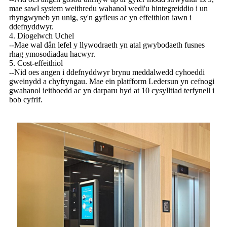
mae sawl system weithredu wahanol wedi'u hintegreiddio i un
rhyngwyneb yn unig, sy'n gyfleus ac yn effeithlon iawn i
ddefnyddwyr.
4. Diogelwch Uchel
--Mae wal dân lefel y llywodraeth yn atal gwybodaeth fusnes
rhag ymosodiadau hacwyr.
5. Cost-effeithiol
--Nid oes angen i ddefnyddwyr brynu meddalwedd cyhoeddi
gweinydd a chyfryngau. Mae ein platfform Ledersun yn cefnogi
gwahanol ieithoedd ac yn darparu hyd at 10 cysylltiad terfynell i
bob cyfrif.