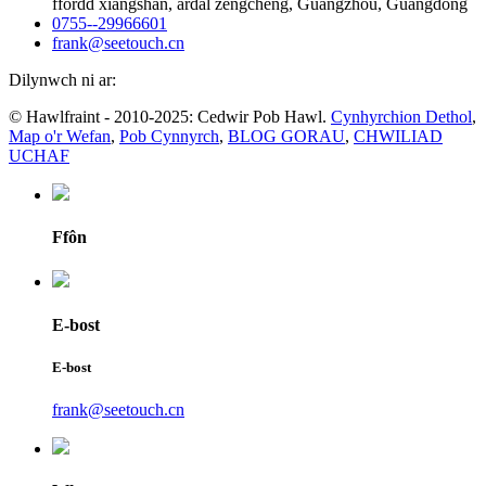
ffordd xiangshan, ardal zengcheng, Guangzhou, Guangdong
0755--29966601
frank@seetouch.cn
Dilynwch ni ar:
© Hawlfraint - 2010-2025: Cedwir Pob Hawl.
Cynhyrchion Dethol
,
Map o'r Wefan
,
Pob Cynnyrch
,
BLOG GORAU
,
CHWILIAD
UCHAF
Ffôn
E-bost
E-bost
frank@seetouch.cn