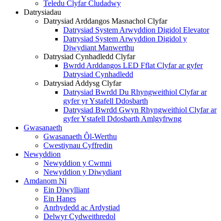
Teledu Clyfar Cludadwy
Datrysiadau
Datrysiad Arddangos Masnachol Clyfar
Datrysiad System Arwyddion Digidol Elevator
Datrysiad System Arwyddion Digidol y
Diwydiant Manwerthu
Datrysiad Cynhadledd Clyfar
Bwrdd Arddangos LED Fflat Clyfar ar gyfer
Datrysiad Cynhadledd
Datrysiad Addysg Clyfar
Datrysiad Bwrdd Du Rhyngweithiol Clyfar ar
gyfer yr Ystafell Ddosbarth
Datrysiad Bwrdd Gwyn Rhyngweithiol Clyfar ar
gyfer Ystafell Ddosbarth Amlgyfrwng
Gwasanaeth
Gwasanaeth Ôl-Werthu
Cwestiynau Cyffredin
Newyddion
Newyddion y Cwmni
Newyddion y Diwydiant
Amdanom Ni
Ein Diwylliant
Ein Hanes
Anrhydedd ac Ardystiad
Delwyr Cydweithredol