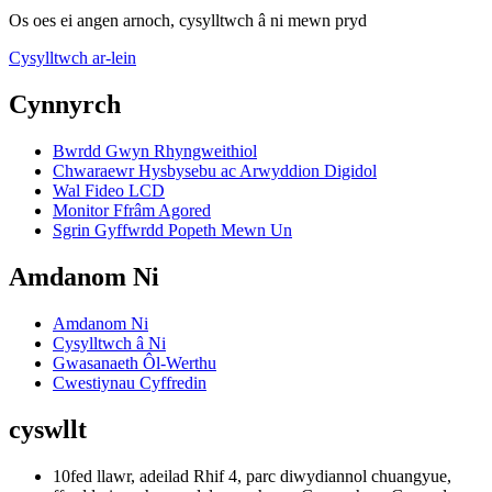
Os oes ei angen arnoch, cysylltwch â ni mewn pryd
Cysylltwch ar-lein
Cynnyrch
Bwrdd Gwyn Rhyngweithiol
Chwaraewr Hysbysebu ac Arwyddion Digidol
Wal Fideo LCD
Monitor Ffrâm Agored
Sgrin Gyffwrdd Popeth Mewn Un
Amdanom Ni
Amdanom Ni
Cysylltwch â Ni
Gwasanaeth Ôl-Werthu
Cwestiynau Cyffredin
cyswllt
10fed llawr, adeilad Rhif 4, parc diwydiannol chuangyue,