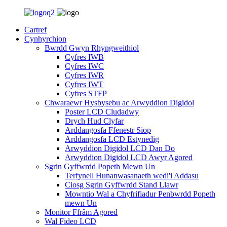
Cartref
Cynhyrchion
Bwrdd Gwyn Rhyngweithiol
Cyfres IWB
Cyfres IWC
Cyfres IWR
Cyfres IWT
Cyfres STFP
Chwaraewr Hysbysebu ac Arwyddion Digidol
Poster LCD Cludadwy
Drych Hud Clyfar
Arddangosfa Ffenestr Siop
Arddangosfa LCD Estynedig
Arwyddion Digidol LCD Dan Do
Arwyddion Digidol LCD Awyr Agored
Sgrin Gyffwrdd Popeth Mewn Un
Terfynell Hunanwasanaeth wedi'i Addasu
Ciosg Sgrin Gyffwrdd Stand Llawr
Mowntio Wal a Chyfrifiadur Penbwrdd Popeth
mewn Un
Monitor Ffrâm Agored
Wal Fideo LCD