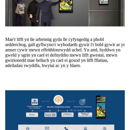
Mae'r lifft yn lle arbennig gyda lle cyfyngedig a phobl
ardderchog, gall gyflwyno'r wybodaeth gywir i'r bobl gywir ar yr
amser cywir mewn effeithlonrwydd uchel. Yn aml, byddwn yn
gweld y sgrin yn cael ei defnyddio mewn lifft gwestai, mewn
gwirionedd mae bellach yn cael ei gosod yn lifft fflatiau,
adeiladau swyddfa, bwytai ac yn y blaen.