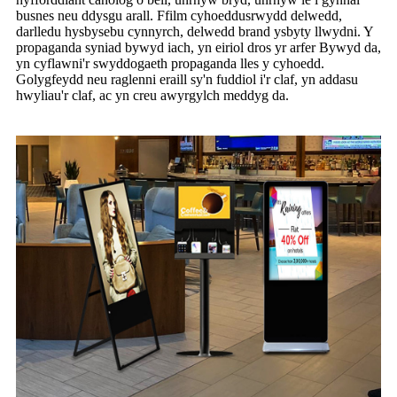
busnes neu ddysgu arall. Ffilm cyhoeddusrwydd delwedd,
darlledu hysbysebu cynnyrch, delwedd brand ysbyty llwydni. Y
propaganda syniad bywyd iach, yn eiriol dros yr arfer Bywyd da,
yn cyflawni'r swyddogaeth propaganda lles y cyhoedd.
Golygfeydd neu raglenni eraill sy'n fuddiol i'r claf, yn addasu
hwyliau'r claf, ac yn creu awyrgylch meddyg da.