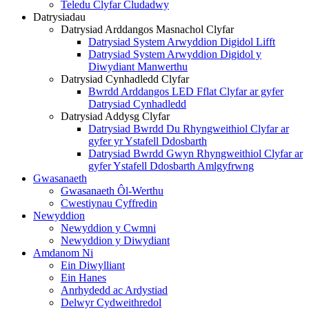
Teledu Clyfar Cludadwy
Datrysiadau
Datrysiad Arddangos Masnachol Clyfar
Datrysiad System Arwyddion Digidol Lifft
Datrysiad System Arwyddion Digidol y
Diwydiant Manwerthu
Datrysiad Cynhadledd Clyfar
Bwrdd Arddangos LED Fflat Clyfar ar gyfer
Datrysiad Cynhadledd
Datrysiad Addysg Clyfar
Datrysiad Bwrdd Du Rhyngweithiol Clyfar ar
gyfer yr Ystafell Ddosbarth
Datrysiad Bwrdd Gwyn Rhyngweithiol Clyfar ar
gyfer Ystafell Ddosbarth Amlgyfrwng
Gwasanaeth
Gwasanaeth Ôl-Werthu
Cwestiynau Cyffredin
Newyddion
Newyddion y Cwmni
Newyddion y Diwydiant
Amdanom Ni
Ein Diwylliant
Ein Hanes
Anrhydedd ac Ardystiad
Delwyr Cydweithredol