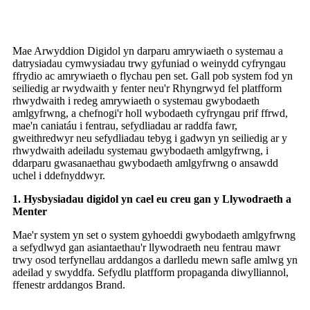
Mae Arwyddion Digidol yn darparu amrywiaeth o systemau a
datrysiadau cymwysiadau trwy gyfuniad o weinydd cyfryngau
ffrydio ac amrywiaeth o flychau pen set. Gall pob system fod yn
seiliedig ar rwydwaith y fenter neu'r Rhyngrwyd fel platfform
rhwydwaith i redeg amrywiaeth o systemau gwybodaeth
amlgyfrwng, a chefnogi'r holl wybodaeth cyfryngau prif ffrwd,
mae'n caniatáu i fentrau, sefydliadau ar raddfa fawr,
gweithredwyr neu sefydliadau tebyg i gadwyn yn seiliedig ar y
rhwydwaith adeiladu systemau gwybodaeth amlgyfrwng, i
ddarparu gwasanaethau gwybodaeth amlgyfrwng o ansawdd
uchel i ddefnyddwyr.
1. Hysbysiadau digidol yn cael eu creu gan y Llywodraeth a
Menter
Mae'r system yn set o system gyhoeddi gwybodaeth amlgyfrwng
a sefydlwyd gan asiantaethau'r llywodraeth neu fentrau mawr
trwy osod terfynellau arddangos a darlledu mewn safle amlwg yn
adeilad y swyddfa. Sefydlu platfform propaganda diwylliannol,
ffenestr arddangos Brand.