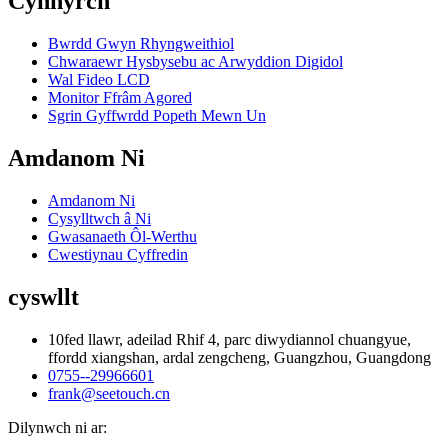
Cynnyrch
Bwrdd Gwyn Rhyngweithiol
Chwaraewr Hysbysebu ac Arwyddion Digidol
Wal Fideo LCD
Monitor Ffrâm Agored
Sgrin Gyffwrdd Popeth Mewn Un
Amdanom Ni
Amdanom Ni
Cysylltwch â Ni
Gwasanaeth Ôl-Werthu
Cwestiynau Cyffredin
cyswllt
10fed llawr, adeilad Rhif 4, parc diwydiannol chuangyue,
ffordd xiangshan, ardal zengcheng, Guangzhou, Guangdong
0755--29966601
frank@seetouch.cn
Dilynwch ni ar: