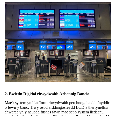
2. Bwletin Digidol rhwydwaith Arbennig Bancio
Mae'r system yn blatfform rhwydwaith perchnogol a ddefnyddir
o fewn y banc. Trwy osod arddangosfeydd LCD a therfynellau
chwarae yn y neuadd fusnes fawr, mae set o system lledaenu