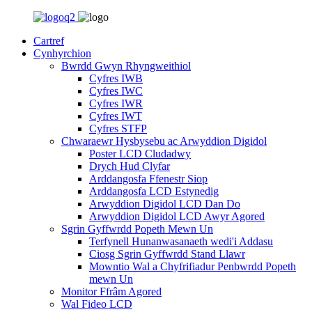
Cartref
Cynhyrchion
Bwrdd Gwyn Rhyngweithiol
Cyfres IWB
Cyfres IWC
Cyfres IWR
Cyfres IWT
Cyfres STFP
Chwaraewr Hysbysebu ac Arwyddion Digidol
Poster LCD Cludadwy
Drych Hud Clyfar
Arddangosfa Ffenestr Siop
Arddangosfa LCD Estynedig
Arwyddion Digidol LCD Dan Do
Arwyddion Digidol LCD Awyr Agored
Sgrin Gyffwrdd Popeth Mewn Un
Terfynell Hunanwasanaeth wedi'i Addasu
Ciosg Sgrin Gyffwrdd Stand Llawr
Mowntio Wal a Chyfrifiadur Penbwrdd Popeth
mewn Un
Monitor Ffrâm Agored
Wal Fideo LCD