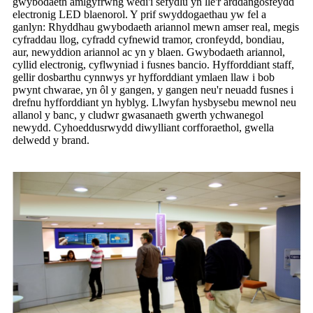
gwybodaeth amlgyfrwng wedi'i sefydlu yn lle'r arddangosfeydd
electronig LED blaenorol. Y prif swyddogaethau yw fel a
ganlyn: Rhyddhau gwybodaeth ariannol mewn amser real, megis
cyfraddau llog, cyfradd cyfnewid tramor, cronfeydd, bondiau,
aur, newyddion ariannol ac yn y blaen. Gwybodaeth ariannol,
cyllid electronig, cyflwyniad i fusnes bancio. Hyfforddiant staff,
gellir dosbarthu cynnwys yr hyfforddiant ymlaen llaw i bob
pwynt chwarae, yn ôl y gangen, y gangen neu'r neuadd fusnes i
drefnu hyfforddiant yn hyblyg. Llwyfan hysbysebu mewnol neu
allanol y banc, y cludwr gwasanaeth gwerth ychwanegol
newydd. Cyhoeddusrwydd diwylliant corfforaethol, gwella
delwedd y brand.