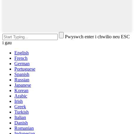
Pwyswch enter i chwilio neu ESC
i gau
English
French
German
Portuguese
Spanish
Russian
Japanese
Korean
Arabic
Irish
Greek
Turkish
Italian
Danish
Romanian
Indonesian