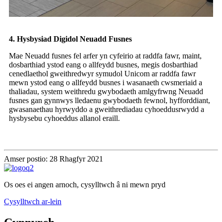
4. Hysbysiad Digidol Neuadd Fusnes
Mae Neuadd fusnes fel arfer yn cyfeirio at raddfa fawr, maint,
dosbarthiad ystod eang o allfeydd busnes, megis dosbarthiad
cenedlaethol gweithredwyr symudol Unicom ar raddfa fawr
mewn ystod eang o allfeydd busnes i wasanaeth cwsmeriaid a
thaliadau, system weithredu gwybodaeth amlgyfrwng Neuadd
fusnes gan gynnwys lledaenu gwybodaeth fewnol, hyfforddiant,
gwasanaethau hyrwyddo a gweithrediadau cyhoeddusrwydd a
hysbysebu cyhoeddus allanol eraill.
Amser postio: 28 Rhagfyr 2021
Os oes ei angen arnoch, cysylltwch â ni mewn pryd
Cysylltwch ar-lein