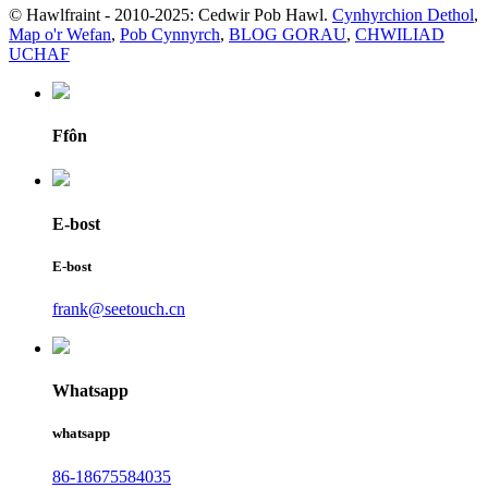
© Hawlfraint - 2010-2025: Cedwir Pob Hawl.
Cynhyrchion Dethol
,
Map o'r Wefan
,
Pob Cynnyrch
,
BLOG GORAU
,
CHWILIAD
UCHAF
Ffôn
E-bost
E-bost
frank@seetouch.cn
Whatsapp
whatsapp
86-18675584035