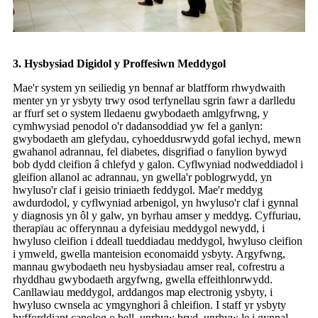
3. Hysbysiad Digidol y Proffesiwn Meddygol
Mae'r system yn seiliedig yn bennaf ar blatfform rhwydwaith
menter yn yr ysbyty trwy osod terfynellau sgrin fawr a darlledu
ar ffurf set o system lledaenu gwybodaeth amlgyfrwng, y
cymhwysiad penodol o'r dadansoddiad yw fel a ganlyn:
gwybodaeth am glefydau, cyhoeddusrwydd gofal iechyd, mewn
gwahanol adrannau, fel diabetes, disgrifiad o fanylion bywyd
bob dydd cleifion â chlefyd y galon. Cyflwyniad nodweddiadol i
gleifion allanol ac adrannau, yn gwella'r poblogrwydd, yn
hwyluso'r claf i geisio triniaeth feddygol. Mae'r meddyg
awdurdodol, y cyflwyniad arbenigol, yn hwyluso'r claf i gynnal
y diagnosis yn ôl y galw, yn byrhau amser y meddyg. Cyffuriau,
therapïau ac offerynnau a dyfeisiau meddygol newydd, i
hwyluso cleifion i ddeall tueddiadau meddygol, hwyluso cleifion
i ymweld, gwella manteision economaidd ysbyty. Argyfwng,
mannau gwybodaeth neu hysbysiadau amser real, cofrestru a
rhyddhau gwybodaeth argyfwng, gwella effeithlonrwydd.
Canllawiau meddygol, arddangos map electronig ysbyty, i
hwyluso cwnsela ac ymgynghori â chleifion. I staff yr ysbyty
hyfforddiant canolog o bell, unrhyw bryd, unrhyw le i gynnal